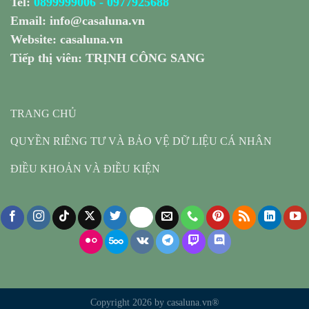
Tel:
0899999006
-
0977925688
Email:
info@casaluna.vn
Website:
casaluna.vn
Tiếp thị viên: TRỊNH CÔNG SANG
TRANG CHỦ
QUYỀN RIÊNG TƯ VÀ BẢO VỆ DỮ LIỆU CÁ NHÂN
ĐIỀU KHOẢN VÀ ĐIỀU KIỆN
Copyright 2026 by casaluna.vn®