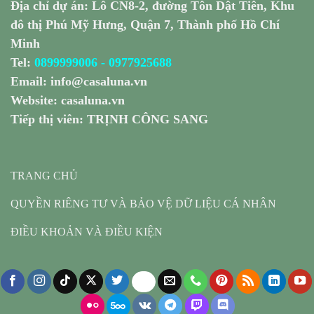
Địa chỉ dự án: Lô CN8-2, đường Tôn Dật Tiên, Khu
đô thị Phú Mỹ Hưng, Quận 7, Thành phố Hồ Chí
Minh
Tel:
0899999006
-
0977925688
Email:
info@casaluna.vn
Website:
casaluna.vn
Tiếp thị viên: TRỊNH CÔNG SANG
TRANG CHỦ
QUYỀN RIÊNG TƯ VÀ BẢO VỆ DỮ LIỆU CÁ NHÂN
ĐIỀU KHOẢN VÀ ĐIỀU KIỆN