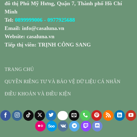
đô thị Phú Mỹ Hưng, Quận 7, Thành phố Hồ Chí
Minh
Tel:
0899999006
-
0977925688
Email:
info@casaluna.vn
Website:
casaluna.vn
Tiếp thị viên: TRỊNH CÔNG SANG
TRANG CHỦ
QUYỀN RIÊNG TƯ VÀ BẢO VỆ DỮ LIỆU CÁ NHÂN
ĐIỀU KHOẢN VÀ ĐIỀU KIỆN