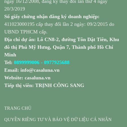
ngày 16/12/2008, đăng ký thay đổi lần thứ 4 ngày
20/3/2019
Số giấy chứng nhận đăng ký doanh nghiệp:
411023000195 cấp thay đổi lần 2 ngày: 09/2/2015 do
UBND TPHCM cấp.
Địa chỉ dự án: Lô CN8-2, đường Tôn Dật Tiên, Khu
đô thị Phú Mỹ Hưng, Quận 7, Thành phố Hồ Chí
Minh
Tel:
0899999006
-
0977925688
Email:
info@casaluna.vn
Website:
casaluna.vn
Tiếp thị viên: TRỊNH CÔNG SANG
TRANG CHỦ
QUYỀN RIÊNG TƯ VÀ BẢO VỆ DỮ LIỆU CÁ NHÂN