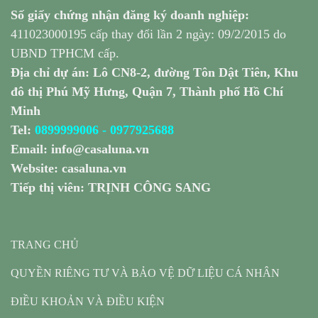
Số giấy chứng nhận đăng ký doanh nghiệp:
411023000195 cấp thay đổi lần 2 ngày: 09/2/2015 do
UBND TPHCM cấp.
Địa chỉ dự án: Lô CN8-2, đường Tôn Dật Tiên, Khu
đô thị Phú Mỹ Hưng, Quận 7, Thành phố Hồ Chí
Minh
Tel:
0899999006
-
0977925688
Email:
info@casaluna.vn
Website:
casaluna.vn
Tiếp thị viên: TRỊNH CÔNG SANG
TRANG CHỦ
QUYỀN RIÊNG TƯ VÀ BẢO VỆ DỮ LIỆU CÁ NHÂN
ĐIỀU KHOẢN VÀ ĐIỀU KIỆN