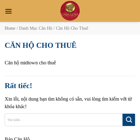
Bỏ
qua
nội
dung
Home
/
Danh Mục Căn Hộ
/
Căn Hộ Cho Thuê
CĂN HỘ CHO THUÊ
Căn hộ midtown cho thuê
Rất tiếc!
Xin lỗi, nội dung bạn tìm không có sẵn, vui lòng tìm kiếm với từ
khóa khác!
Bán Căn Hộ